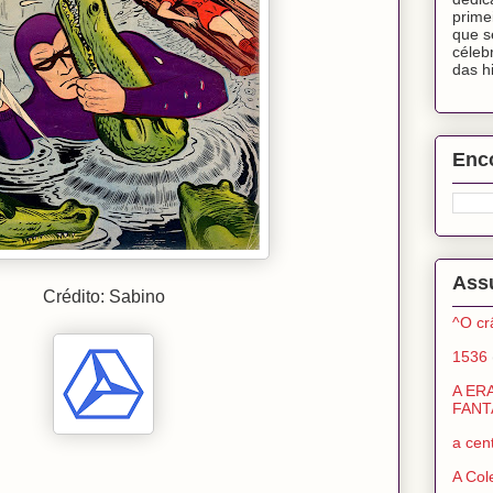
prime
que s
céleb
das h
Enco
Ass
Crédito: Sabino
^O cr
1536
A ER
FANT
a cen
A Col