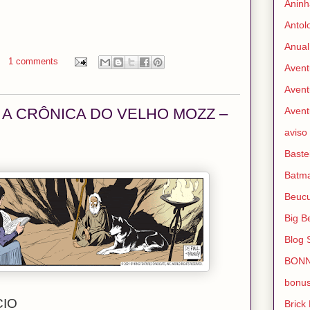
Aninh
Antol
Anual
1 comments
Avent
Avent
 A CRÔNICA DO VELHO MOZZ –
Avent
aviso
Baste
Batm
Beuc
Big B
Blog 
BON
bonu
CIO
Brick