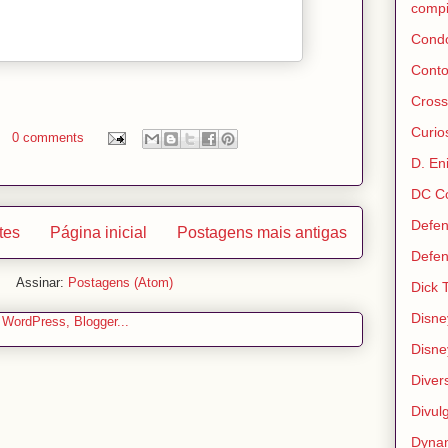
compi
Condo
Conto
Cross
Curio
0 comments
D. En
DC C
Defen
tes
Página inicial
Postagens mais antigas
Defen
Assinar:
Postagens (Atom)
Dick 
Disne
Disne
Diver
Divul
Dyna