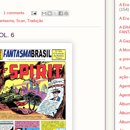
A Era
(154)
1 comments
A Era
Fantasma
,
Scan
,
Tradução
A ER
FANT
OL. 6
A Gaz
A Mor
a pri
A Tur
ação
Agent
Agent
Álbu
Àlbu
Álbum