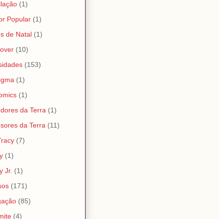
lação
(1)
r Popular
(1)
s de Natal
(1)
over
(10)
sidades
(153)
igma
(1)
omics
(1)
dores da Terra
(1)
sores da Terra
(11)
Tracy
(7)
y
(1)
y Jr.
(1)
sos
(171)
gação
(85)
mite
(4)