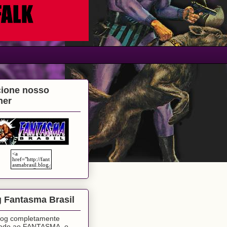
cione nosso
ner
 Fantasma Brasil
og completamente
cado ao FANTASMA, o