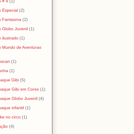
 # 4
(1)
 Especial
(2)
m Fantasma
(2)
 Globo Juvenil
(1)
 ilustrado
(1)
 Mundo de Aventuras
mscan
(1)
anha
(1)
aque Gibi
(5)
aque Gibi em Cores
(1)
aque Globo Juvenil
(4)
aque infantil
(1)
ke no circo
(1)
ação
(4)