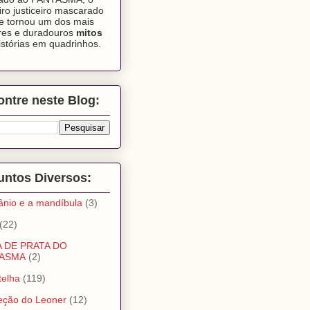
iro justiceiro mascarado
e tornou um dos mais
res e duradouros
mitos
istórias em quadrinhos.
ntre neste Blog:
untos Diversos:
ânio e a mandíbula
(3)
(22)
A DE PRATA DO
ASMA
(2)
telha
(119)
eção do Leoner
(12)