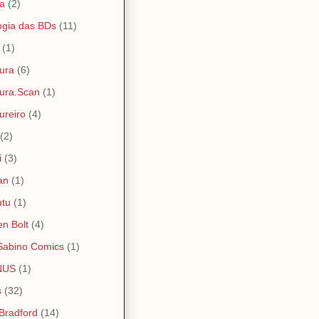
a
(2)
ogia das BDs
(11)
(1)
ura
(6)
ura.Scan
(1)
ureiro
(4)
(2)
i
(3)
an
(1)
utu
(1)
en Bolt
(4)
Sabino Comics
(1)
NUS
(1)
s
(32)
 Bradford
(14)