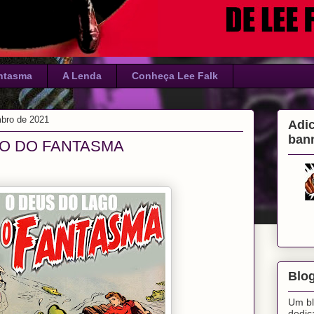
ntasma
A Lenda
Conheça Lee Falk
mbro de 2021
Adi
ban
RO DO FANTASMA
Blog
Um bl
dedi