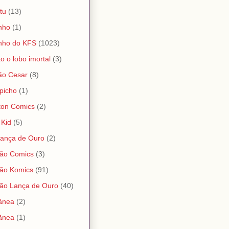
tu
(13)
nho
(1)
nho do KFS
(1023)
o o lobo imortal
(3)
ão Cesar
(8)
picho
(1)
ton Comics
(2)
 Kid
(5)
Lança de Ouro
(2)
ão Comics
(3)
ão Komics
(91)
ão Lança de Ouro
(40)
ânea
(2)
ãnea
(1)