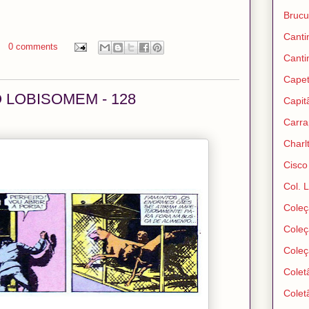
Brucu
Canti
0 comments
Canti
Capet
 LOBISOMEM - 128
Capit
Carra
Charl
Cisco
Col. 
Coleç
Coleç
Coleç
Colet
Colet