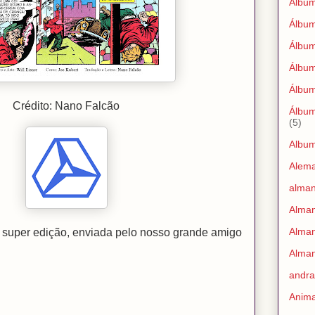
Álbum
Álbum
Álbu
Álbum
Álbum
Crédito: Nano Falcão
Álbum
(5)
Albu
Alem
alman
Alman
Alman
 super edição, enviada pelo nosso grande amigo
Alman
andra
Anim